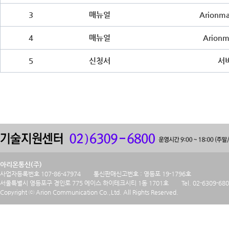
3
매뉴얼
Arionm
4
매뉴얼
Arion
5
신청서
서
아리온통신(주)
사업자등록번호 107-86-47974
통신판매신고번호 : 영등포 19-1796호
서울특별시 영등포구 경인로 775 에이스 하이테크시티 1동 1701호
Tel. 02-6309-68
Copyright ⓒ Arion Communication Co.,Ltd. All Rights Reserved.