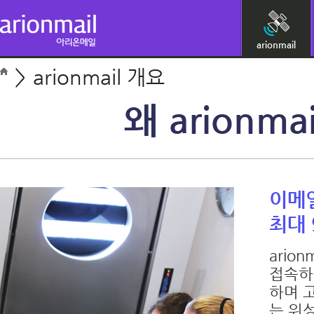
arionmail
>
arionmail 개요
왜 arionm
이메
최대 
ario
접속하는
하며 
는 위